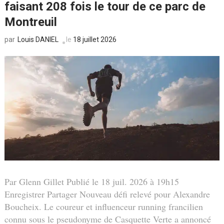
faisant 208 fois le tour de ce parc de
Montreuil
Louis DANIEL
le
18 juillet 2026
par
Par Glenn Gillet Publié le 18 juil. 2026 à 19h15
Enregistrer Partager Nouveau défi relevé pour Alexandre
Boucheix. Le coureur et influenceur running francilien
connu sous le pseudonyme de Casquette Verte a annoncé