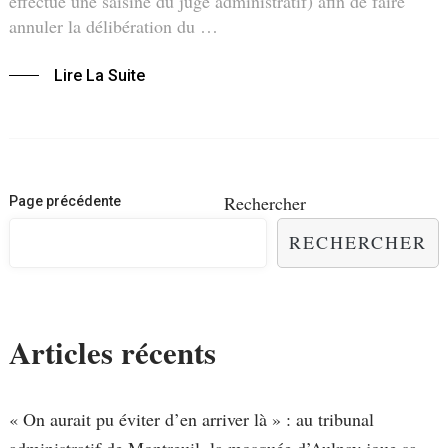
effectué une saisine du juge administratif) afin de faire
annuler la délibération du …
Lire La Suite
Navigation
Rechercher
Page précédente
des
RECHERCHER
articles
Articles récents
« On aurait pu éviter d’en arriver là » : au tribunal
administratif de Montreuil, la mosquée d’Aulnay joue sa