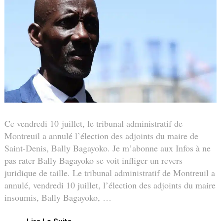
Ce vendredi 10 juillet, le tribunal administratif de
Montreuil a annulé l’élection des adjoints du maire de
Saint-Denis, Bally Bagayoko. Je m’abonne aux Infos à ne
pas rater Bally Bagayoko se voit infliger un revers
juridique de taille. Le tribunal administratif de Montreuil a
annulé, vendredi 10 juillet, l’élection des adjoints du maire
insoumis, Bally Bagayoko, …