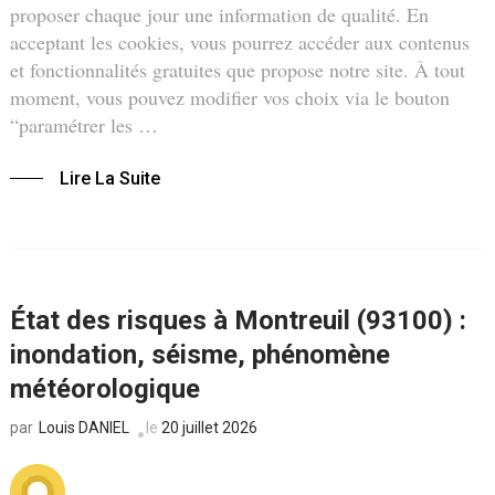
proposer chaque jour une information de qualité. En
acceptant les cookies, vous pourrez accéder aux contenus
et fonctionnalités gratuites que propose notre site. À tout
moment, vous pouvez modifier vos choix via le bouton
“paramétrer les …
Lire La Suite
État des risques à Montreuil (93100) :
inondation, séisme, phénomène
météorologique
Louis DANIEL
le
20 juillet 2026
par