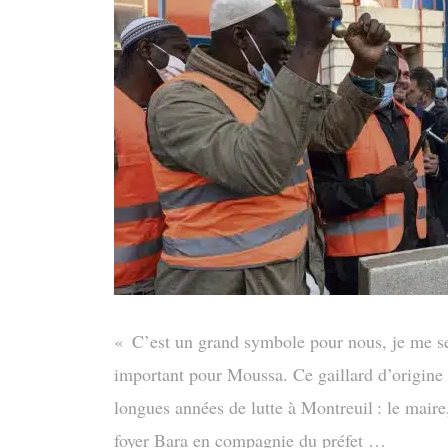
« C’est un grand symbole pour nous, je me sen
important pour Moussa. Ce gaillard d’origine m
longues années de lutte à Montreuil : le maire
foyer Bara en compagnie du préfet …