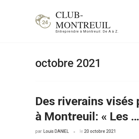
Aller
CLUB-
au
MONTREUIL
contenu
Entreprendre à Montreuil: De A à Z.
(Pressez
Entrée)
octobre 2021
Des riverains visés 
à Montreuil: « Les
Louis DANIEL
le
20 octobre 2021
par