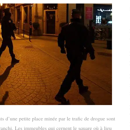
s d’une petite place minée par le trafic de drogue sont
ranchi. Les immeubles qui cernent le square où à lieu