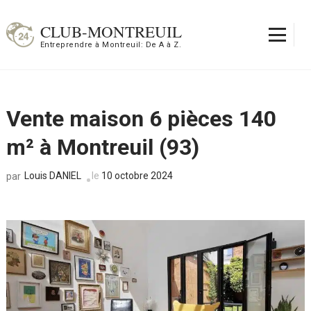
Aller
au
CLUB-MONTREUIL
contenu
Entreprendre à Montreuil: De A à Z.
(Pressez
Entrée)
Vente maison 6 pièces 140
m² à Montreuil (93)
Louis DANIEL
le
10 octobre 2024
par