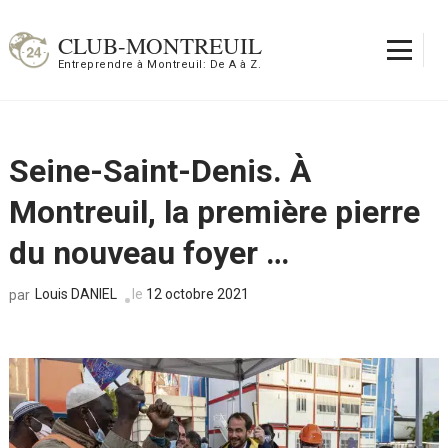
Aller
au
CLUB-MONTREUIL
contenu
Entreprendre à Montreuil: De A à Z.
(Pressez
Entrée)
Seine-Saint-Denis. À
Montreuil, la première pierre
du nouveau foyer …
Louis DANIEL
le
12 octobre 2021
par