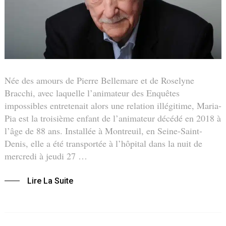
Née des amours de Pierre Bellemare et de Roselyne
Bracchi, avec laquelle l’animateur des Enquêtes
impossibles entretenait alors une relation illégitime, Maria-
Pia est la troisième enfant de l’animateur décédé en 2018 à
l’âge de 88 ans. Installée à Montreuil, en Seine-Saint-
Denis, elle a été transportée à l’hôpital dans la nuit de
mercredi à jeudi 27 …
Lire La Suite