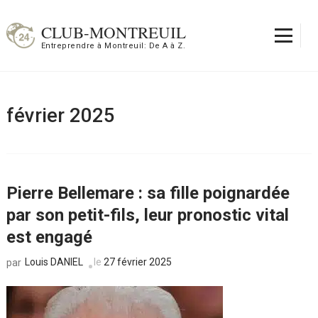
Aller
au
CLUB-MONTREUIL
contenu
Entreprendre à Montreuil: De A à Z.
(Pressez
Entrée)
février 2025
Pierre Bellemare : sa fille poignardée
par son petit-fils, leur pronostic vital
est engagé
Louis DANIEL
le
27 février 2025
par