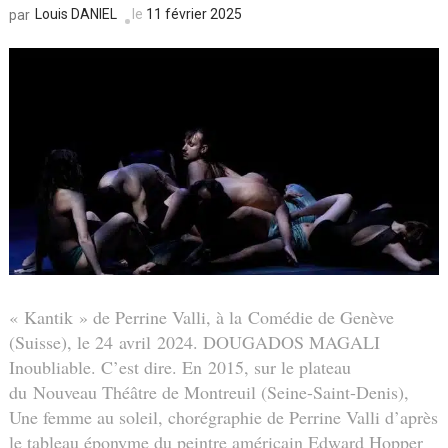
Louis DANIEL
le
11 février 2025
par
« Kantik » de Perrine Valli, à la Comédie de Genève
(Suisse), le 24 avril 2024. DOUGADOS MAGALI
Inoubliable. C’est dire. En 2015, sur le plateau
du Nouveau Théâtre de Montreuil (Seine-Saint-Denis),
Une femme au soleil, chorégraphie de Perrine Valli d’après
le tableau éponyme du peintre américain Edward Hopper