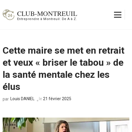
Aller
au
CLUB-MONTREUIL
contenu
Entreprendre à Montreuil: De A à Z.
(Pressez
Entrée)
Cette maire se met en retrait
et veux « briser le tabou » de
la santé mentale chez les
élus
Louis DANIEL
le
21 février 2025
par