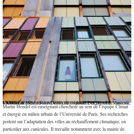
Un élève derrière un store, à l’école maternelle et primaire Marceau, à Montreuil (Seine-Saint-Denis), le 1ᵉʳ juillet 2025, jour de canicule.
CAMILLE MILLERAND/DIVERGENCE POUR « LE MONDE »
Martin Hendel est enseignant-chercheur au sein de l’équipe Climat
et énergie en milieu urbain de l’Université de Paris. Ses recherches
portent sur l’adaptation des villes au réchauffement climatique, en
particulier aux canicules. Il travaille notamment avec la mairie de