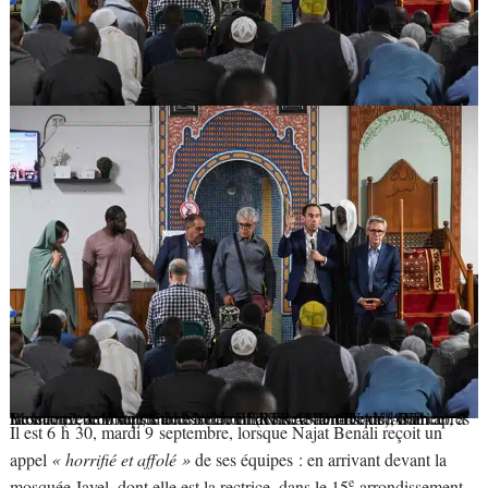
Le maire communiste de Montreuil (Seine-Saint-Denis), Patrice Bessac (2ᵉ à droite), s’adresse aux fidèles de la mosquée Islah après la découverte d’une tête de cochon laissée à l’entrée du bâtiment, à Montreuil, le 9 septembre 2025.
BERTRAND GUAY/AFP
Il est 6 h 30, mardi 9 septembre, lorsque Najat Benali reçoit un
appel
« horrifié et affolé »
de ses équipes : en arrivant devant la
e
mosquée Javel, dont elle est la rectrice, dans le 15
arrondissement