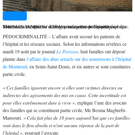
THOMAS SAMSON / AFP Une infirmière de l’hôpital de Montreuil a été mise en examen pour agressions sexuelles sur des nourrissons et captation d’images à caractère pédopornographique.
PÉDOCRIMINALITÉ – L’affaire avait secoué les patients de
l’hôpital et les réseaux sociaux. Selon les informations révélées ce
mardi 19 août par le journal
Le Parisien
, huit familles ont déposé
plainte dans
l’affaire des abus sexuels sur des nourrissons à l’hôpital
de Montreuil
, en Seine-Saint-Denis, et six autres se sont constituées
partie civile.
« Ces familles ignorent encore si elles sont victimes directes ou
indirectes des agissements des mis en cause. Cette incertitude est
pour elles extrêmement dure à vivre »
, explique l’une des avocats
des familles qui se constituent partie civile, Me Besma Maghrebi-
Mansouri.
« Cela fait plus de 18 jours aujourd’hui que ces familles
sont dans le flou absolu et n’ont aucune réponse de la part de
l’hôpital »
, poursuit l’avocate.