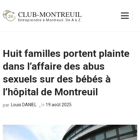
Aller
au
CLUB-MONTREUIL
contenu
Entreprendre à Montreuil: De A à Z.
(Pressez
Entrée)
Huit familles portent plainte
dans l’affaire des abus
sexuels sur des bébés à
l’hôpital de Montreuil
Louis DANIEL
le
19 août 2025
par