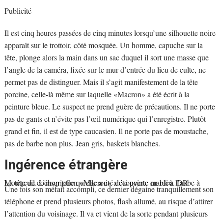
Publicité
Il est cinq heures passées de cinq minutes lorsqu’une silhouette noire
apparaît sur le trottoir, côté mosquée. Un homme, capuche sur la
tête, plonge alors la main dans un sac duquel il sort une masse que
l’angle de la caméra, fixée sur le mur d’entrée du lieu de culte, ne
permet pas de distinguer. Mais il s’agit manifestement de la tête
porcine, celle-là même sur laquelle «Macron» a été écrit à la
peinture bleue. Le suspect ne prend guère de précautions. Il ne porte
pas de gants et n’évite pas l’œil numérique qui l’enregistre. Plutôt
grand et fin, il est de type caucasien. Il ne porte pas de moustache,
pas de barbe non plus. Jean gris, baskets blanches.
Ingérence étrangère
La tête de cochon telle qu’elle a été découverte mardi à l’aube à Montreuil. L’inscription «Macron» a été peinte en bleu.
DR
Une fois son méfait accompli, ce dernier dégaine tranquillement son
téléphone et prend plusieurs photos, flash allumé, au risque d’attirer
l’attention du voisinage. Il va et vient de la sorte pendant plusieurs