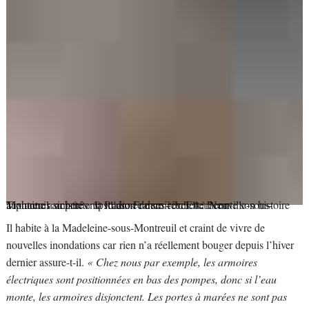
Tiphaine a acheté « la maison de ses rêves » à Neuville-sous-Moutreuil au printemps l’année dernière. Elle raconte son histoire aux autres sinistrés.
© Radio France
–
Juliette Penn
Il habite à la Madeleine-sous-Montreuil et craint de vivre de
nouvelles inondations car rien n’a réellement bouger depuis l’hiver
dernier assure-t-il.
« Chez nous par exemple, les armoires
électriques sont positionnées en bas des pompes, donc si l’eau
monte, les armoires disjonctent. Les portes à marées ne sont pas