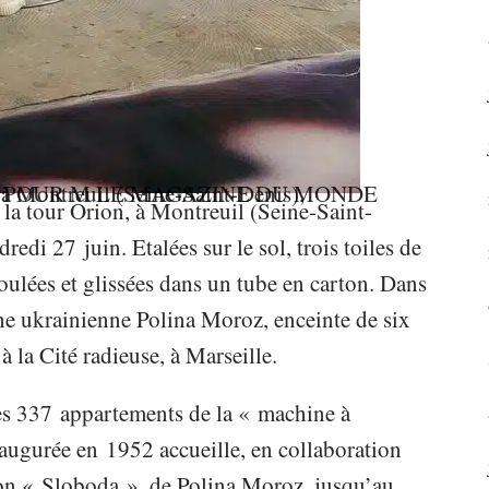
 POUR M LE MAGAZINE DU MONDE
 la tour Orion, à Montreuil (Seine-Saint-
redi 27 juin. Etalées sur le sol, trois toiles de
oulées et glissées dans un tube en carton.
Dans
gine ukrainienne Polina Moroz, enceinte de six
à la Cité radieuse, à Marseille.
des 337 appartements de la « machine à
augurée en 1952 accueille, en collaboration
ition « Sloboda », de Polina Moroz, jusqu’au