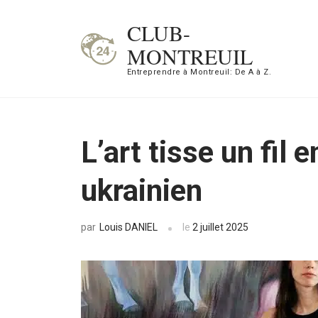
Aller
CLUB-
au
MONTREUIL
contenu
Entreprendre à Montreuil: De A à Z.
(Pressez
Entrée)
L’art tisse un fil e
ukrainien
Louis DANIEL
le
2 juillet 2025
par