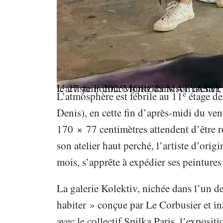
L’artiste Polina Moroz dans son atelier, à Montreuil (Seine-Saint-Denis), le 27 juin 2025.
IORGIS MATYASSY
e
L’atmosphère est fébrile au 11
étage de
Denis), en cette fin d’après-midi du vend
170 × 77 centimètres attendent d’être r
son atelier haut perché, l’artiste d’ori
mois, s’apprête à expédier ses peintures 
La
galerie Kolektiv, nichée dans l’un 
habiter »
conçue par Le Corbusier et in
avec le collectif Spilka Paris, l’expos