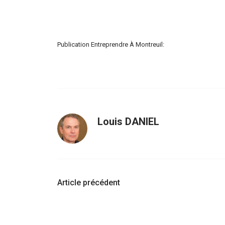
Publication Entreprendre À Montreuil:
Louis DANIEL
Navigation
Article précédent
d'article