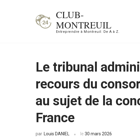
Aller
CLUB-
au
MONTREUIL
contenu
Entreprendre à Montreuil: De A à Z.
(Pressez
Entrée)
Le tribunal adminis
recours du conso
au sujet de la co
France
Louis DANIEL
le
30 mars 2026
par