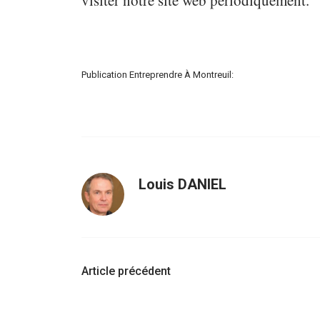
visiter notre site web périodiquement.
Publication Entreprendre À Montreuil:
Louis DANIEL
Navigation
Article précédent
d'article