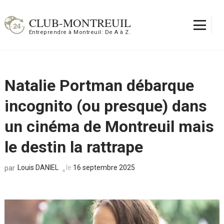
Aller
au
CLUB-MONTREUIL
contenu
Entreprendre à Montreuil: De A à Z.
(Pressez
Entrée)
Natalie Portman débarque
incognito (ou presque) dans
un cinéma de Montreuil mais
le destin la rattrape
Louis DANIEL
le
16 septembre 2025
par