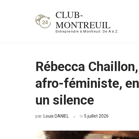
Aller
CLUB-
au
MONTREUIL
contenu
Entreprendre à Montreuil: De A à Z.
(Pressez
Entrée)
Rébecca Chaillon
afro-féministe, en
un silence
Louis DANIEL
le
5 juillet 2026
par