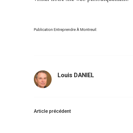
Publication Entreprendre À Montreuil:
Louis DANIEL
Navigation
Article précédent
d'article