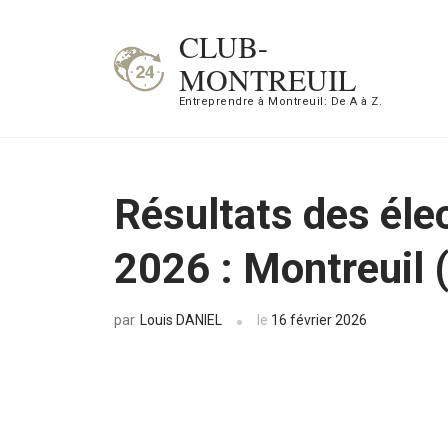
Aller
CLUB-
au
MONTREUIL
contenu
Entreprendre à Montreuil: De A à Z.
(Pressez
Entrée)
Résultats des éle
2026 : Montreuil 
Louis DANIEL
le
16 février 2026
par