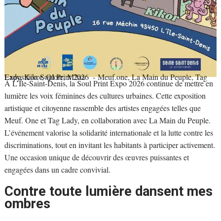
Exposition Soul Print 2026
- Meuf.one, La Main du Peuple, Tag Lady, Kikor, Qlote, M2aa
À L’Île-Saint-Denis, la Soul Print Expo 2026 continue de mettre en
lumière les voix féminines des cultures urbaines. Cette exposition
artistique et citoyenne rassemble des artistes engagées telles que
Meuf. One et Tag Lady, en collaboration avec La Main du Peuple.
L’événement valorise la solidarité internationale et la lutte contre les
discriminations, tout en invitant les habitants à participer activement.
Une occasion unique de découvrir des œuvres puissantes et
engagées dans un cadre convivial.
Contre toute lumière dansent mes
ombres