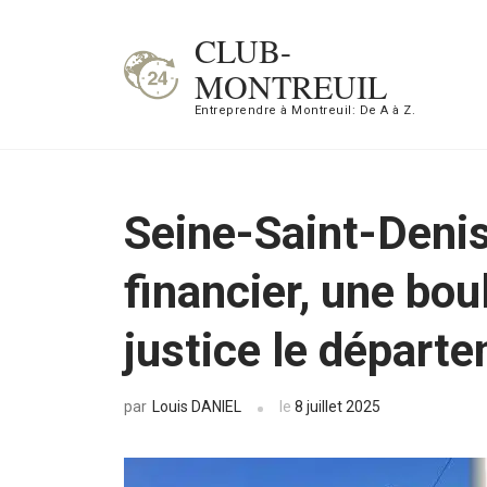
Aller
CLUB-
au
MONTREUIL
contenu
Entreprendre à Montreuil: De A à Z.
(Pressez
Entrée)
Seine-Saint-Denis 
financier, une bou
justice le départ
Louis DANIEL
le
8 juillet 2025
par