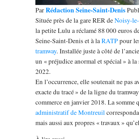
Rédaction Seine-Saint-Denis
Par
Publ
Située près de la gare RER de
Noisy-le
la petite Lulu a réclamé 88 000 euros
Seine-Saint-Denis et à la
RATP
pour le
tramway
. Installée juste à côté de l’anc
un « préjudice anormal et spécial » à l
2022.
En l’occurrence, elle soutenait ne pas 
exacte du tracé » de la ligne du tramway
commerce en janvier 2018. La somme qu
administratif de Montreuil
correspondait
mais aussi aux propres « travaux » qu’e
À lire aussi