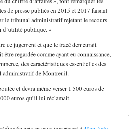
 du chiffre d’affaires », font remarquer les
les de presse publiés en 2015 et 2017 faisant
 le tribunal administratif rejetant le recours
 d’utilité publique. »
tre ce jugement et que le tracé demeurait
doit être regardée comme ayant eu connaissance,
mmerce, des caractéristiques essentielles des
al administratif de Montreuil.
éboutée et devra même verser 1 500 euros de
 000 euros qu’il lui réclamait.
 médias favoris en vous inscrivant à
Mon Actu
.