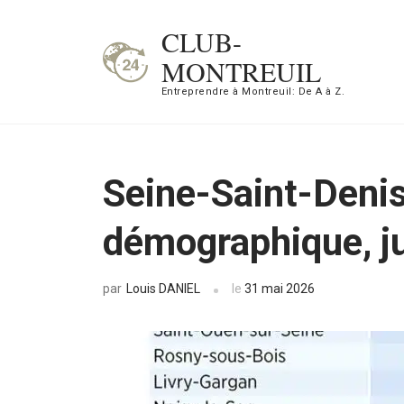
Aller
CLUB-
au
MONTREUIL
contenu
Entreprendre à Montreuil: De A à Z.
(Pressez
Entrée)
Seine-Saint-Denis
démographique, j
Louis DANIEL
le
31 mai 2026
par