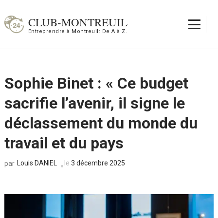
Aller
au
CLUB-MONTREUIL
contenu
Entreprendre à Montreuil: De A à Z.
(Pressez
Entrée)
Sophie Binet : « Ce budget
sacrifie l’avenir, il signe le
déclassement du monde du
travail et du pays
Louis DANIEL
le
3 décembre 2025
par