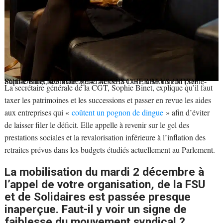
Sophie Binet, secrétaire générale de la CGT, à Montreuil (Seine-Saint-Denis), le 3 avril 2024.
AGNÈS DHERBEYS / MYOP POUR « LE MONDE »
La secrétaire générale de la CGT, Sophie Binet, explique qu’il faut
taxer les patrimoines et les successions et passer en revue les aides
aux entreprises qui «
coûtent un pognon de dingue
» afin d’éviter
de laisser filer le déficit. Elle appelle à revenir sur le gel des
prestations sociales et la revalorisation inférieure à l’inflation des
retraites prévus dans les budgets étudiés actuellement au Parlement.
La mobilisation du mardi 2 décembre à
l’appel de votre organisation, de la FSU
et de Solidaires est passée presque
inaperçue. Faut-il y voir un signe de
faiblesse du mouvement syndical ?