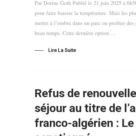
Par Dorine Goth Publié le 21 juin 2025 à 6h5
pour faire baisser la température. Mais les plu
mettre à l’ombre dans un parc ou profiter des p
beau temps. Cette dernière option …
Lire La Suite
Refus de renouvell
séjour au titre de l’
franco-algérien : L