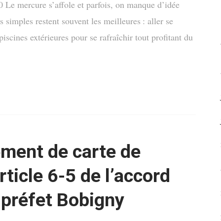
0 Le mercure s’affole et parfois, on manque d’idée
s simples restent souvent les meilleures : aller se
iscines extérieures pour se rafraîchir tout profitant du
ement de carte de
article 6-5 de l’accord
e préfet Bobigny