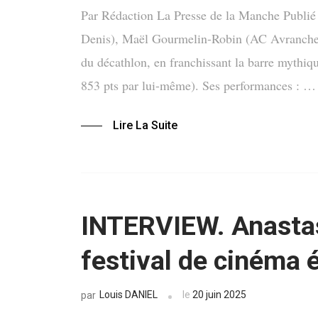
Par Rédaction La Presse de la Manche Publié 
Denis), Maël Gourmelin-Robin (AC Avranches) 
du décathlon, en franchissant la barre mythiqu
853 pts par lui-même). Ses performances : …
Lire La Suite
INTERVIEW. Anasta
festival de cinéma 
Louis DANIEL
le
20 juin 2025
par