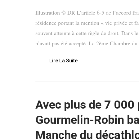
Illustration © DR L’article 6-5 de l’accord fra
résidence portant la mention « vie privée et fa
souvent atteinte à cette règle de droit. Dans l
n’avait pas été accepté. La 2ème Chambre d
Lire La Suite
Avec plus de 7 000 
Gourmelin-Robin bat
Manche du décathl