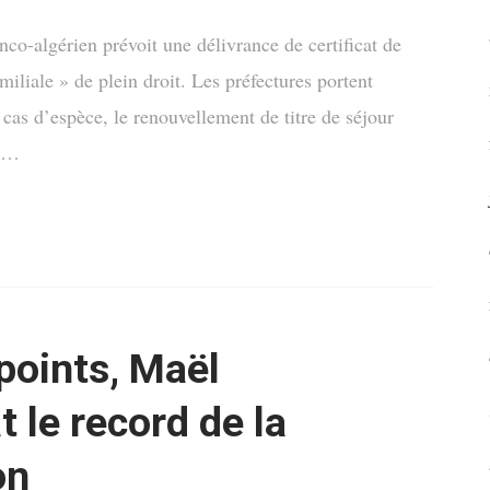
nco-algérien prévoit une délivrance de certificat de
miliale » de plein droit. Les préfectures portent
e cas d’espèce, le renouvellement de titre de séjour
u …
points, Maël
 le record de la
on