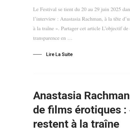
Le Festival se tient du 20 au 29 juin 2025 dans
l’interview : Anastasia Rachman, à la tête d’un
à la traîne ». Partager cet article L’objectif 
transparence en …
Lire La Suite
Anastasia Rachman, 
de films érotiques :
restent à la traîne