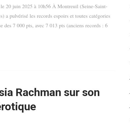
le 20 juin 2025 à 10h56 À Montreuil (Seine-Saint-
a pulvérisé les records espoirs et toutes catégories
e des 7 000 pts, avec 7 013 pts (anciens records : 6
sia Rachman sur son
érotique