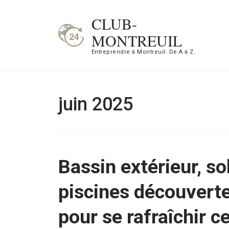
Aller
CLUB-
au
MONTREUIL
contenu
Entreprendre à Montreuil: De A à Z.
(Pressez
Entrée)
juin 2025
Bassin extérieur, s
piscines découverte
pour se rafraîchir c