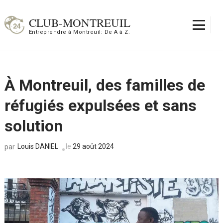
Aller
au
CLUB-MONTREUIL
contenu
Entreprendre à Montreuil: De A à Z.
(Pressez
Entrée)
À Montreuil, des familles de
réfugiés expulsées et sans
solution
Louis DANIEL
le
29 août 2024
par