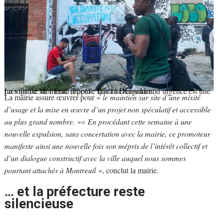
La ville de Montreuil rappelle que l’hébergement d’urgence est une prérogative de l’État. (Photo : Tristan Dereuddre.)
La mairie assure œuvrer pour «
le maintien sur site d’une mixité
d’usage et la mise en œuvre d’un projet non spéculatif et accessible
au plus grand nombre.
»«
En procédant cette semaine à une
nouvelle expulsion, sans concertation avec la mairie, ce promoteur
manifeste ainsi une nouvelle fois son mépris de l’intérêt collectif et
d’un dialogue constructif avec la ville auquel nous sommes
pourtant attachés à Montreuil
», conclut la mairie.
… et la préfecture reste
silencieuse