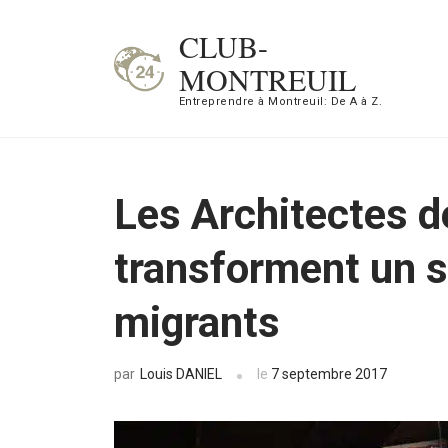
Aller
CLUB-
au
MONTREUIL
contenu
Entreprendre à Montreuil: De A à Z.
(Pressez
Entrée)
Les Architectes d
transforment un s
migrants
Louis DANIEL
le
7 septembre 2017
par