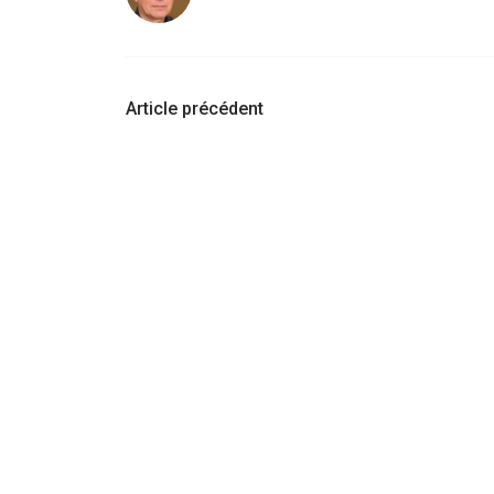
Navigation
Article précédent
d'article