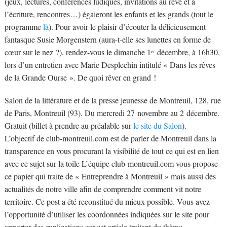
(jeux, lectures, conférences ludiques, invitations au rêve et à
l’écriture, rencontres…) égaieront les enfants et les grands (tout le
programme
là
). Pour avoir le plaisir d’écouter la délicieusement
fantasque Susie Morgenstern (aura-t-elle ses lunettes en forme de
cœur sur le nez ?), rendez-vous le dimanche 1ᵉʳ décembre, à 16h30,
lors d’un entretien avec Marie Desplechin intitulé « Dans les rêves
de la Grande Ourse ». De quoi rêver en grand !
Salon de la littérature et de la presse jeunesse de Montreuil, 128, rue
de Paris, Montreuil (93). Du mercredi 27 novembre au 2 décembre.
Gratuit (billet à prendre au préalable sur
le site du Salon
).
L’objectif de club-montreuil.com est de parler de Montreuil dans la
transparence en vous procurant la visibilité de tout ce qui est en lien
avec ce sujet sur la toile L’équipe club-montreuil.com vous propose
ce papier qui traite de « Entreprendre à Montreuil » mais aussi des
actualités de notre ville afin de comprendre comment vit notre
territoire. Ce post a été reconstitué du mieux possible. Vous avez
l’opportunité d’utiliser les coordonnées indiquées sur le site pour
apporter des explications sur cet article traitant du thème