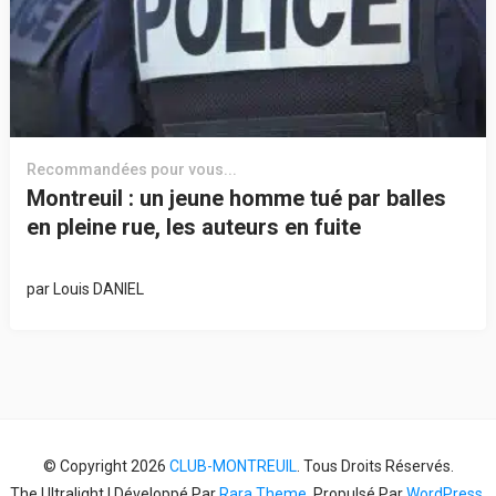
Recommandées pour vous...
Montreuil : un jeune homme tué par balles
en pleine rue, les auteurs en fuite
par
Louis DANIEL
© Copyright 2026
CLUB-MONTREUIL
. Tous Droits Réservés.
The Ultralight | Développé Par
Rara Theme
. Propulsé Par
WordPress
.