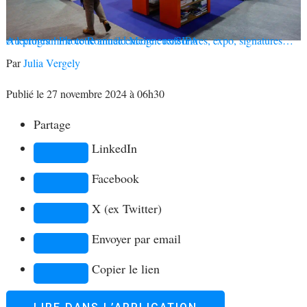
Au programme cette année encore : rencontres, expo, signatures… et lectures !
Photo Romuald Meigneux/SIPA
Par
Julia Vergely
Publié le 27 novembre 2024 à 06h30
Partage
LinkedIn
Facebook
X (ex Twitter)
Envoyer par email
Copier le lien