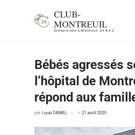
Aller
CLUB-
au
MONTREUIL
contenu
Entreprendre à Montreuil: De A à Z.
(Pressez
Entrée)
Bébés agressés s
l’hôpital de Montr
répond aux famill
Louis DANIEL
le
21 août 2025
par