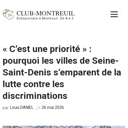
Aller
au
CLUB-MONTREUIL
contenu
Entreprendre à Montreuil: De A à Z.
(Pressez
Entrée)
« C’est une priorité » :
pourquoi les villes de Seine-
Saint-Denis s’emparent de la
lutte contre les
discriminations
Louis DANIEL
le
26 mai 2026
par