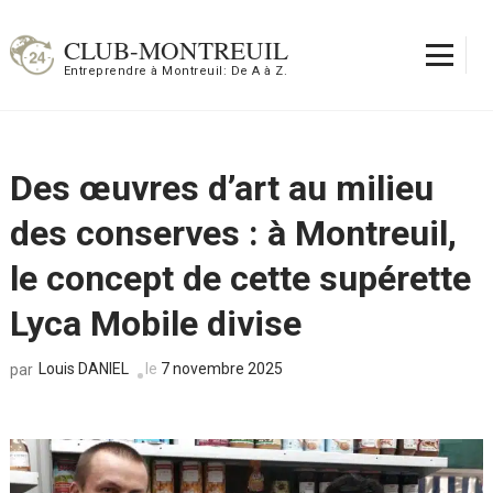
Aller
au
CLUB-MONTREUIL
contenu
Entreprendre à Montreuil: De A à Z.
(Pressez
Entrée)
Des œuvres d’art au milieu
des conserves : à Montreuil,
le concept de cette supérette
Lyca Mobile divise
Louis DANIEL
le
7 novembre 2025
par