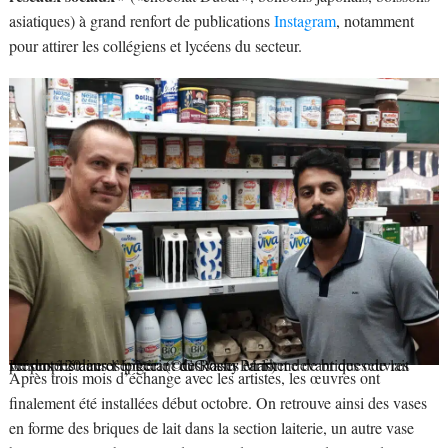
asiatiques) à grand renfort de publications
Instagram
, notamment
pour attirer les collégiens et lycéens du secteur.
Le propriétaire et le gérant du Rosny Market devant des œuvres présentées dans l’épicerie : des vases en forme de briques de lait vendus 120 euros pièce.
(©GG/actu Paris)
Après trois mois d’échange avec les artistes, les œuvres ont
finalement été installées début octobre. On retrouve ainsi des vases
en forme des briques de lait dans la section laiterie, un autre vase