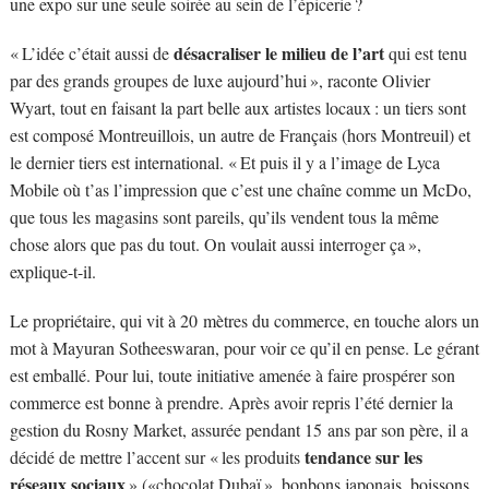
une expo sur une seule soirée au sein de l’épicerie ?
désacraliser le milieu de l’art
« L’idée c’était aussi de
qui est tenu
par des grands groupes de luxe aujourd’hui », raconte Olivier
Wyart, tout en faisant la part belle aux artistes locaux : un tiers sont
est composé Montreuillois, un autre de Français (hors Montreuil) et
le dernier tiers est international. « Et puis il y a l’image de Lyca
Mobile où t’as l’impression que c’est une chaîne comme un McDo,
que tous les magasins sont pareils, qu’ils vendent tous la même
chose alors que pas du tout. On voulait aussi interroger ça »,
explique-t-il.
Le propriétaire, qui vit à 20 mètres du commerce, en touche alors un
mot à Mayuran Sotheeswaran, pour voir ce qu’il en pense. Le gérant
est emballé. Pour lui, toute initiative amenée à faire prospérer son
commerce est bonne à prendre. Après avoir repris l’été dernier la
gestion du Rosny Market, assurée pendant 15 ans par son père, il a
tendance sur les
décidé de mettre l’accent sur « les produits
réseaux sociaux
» («chocolat Dubaï », bonbons japonais, boissons