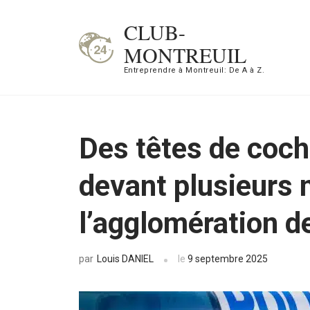
Aller
CLUB-
au
MONTREUIL
contenu
Entreprendre à Montreuil: De A à Z.
(Pressez
Entrée)
Des têtes de coc
devant plusieurs
l’agglomération d
Louis DANIEL
le
9 septembre 2025
par