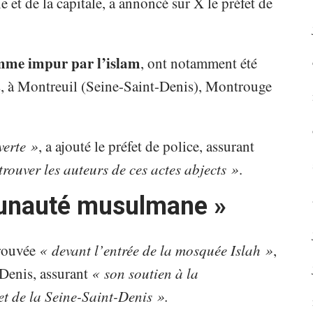
 et de la capitale, a annoncé sur X le préfet de
mme impur par l’islam
, ont notamment été
is, à Montreuil (Seine-Saint-Denis), Montrouge
verte »
, a ajouté le préfet de police, assurant
trouver les auteurs de ces actes abjects »
.
munauté musulmane »
trouvée
« devant l’entrée de la mosquée Islah »
,
-Denis, assurant
« son soutien à la
 de la Seine-Saint-Denis ».