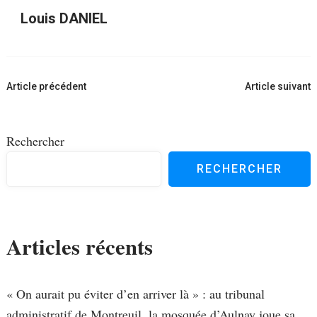
Louis DANIEL
Navigation
Article précédent
Article suivant
d'article
Rechercher
RECHERCHER
Articles récents
« On aurait pu éviter d’en arriver là » : au tribunal
administratif de Montreuil, la mosquée d’Aulnay joue sa