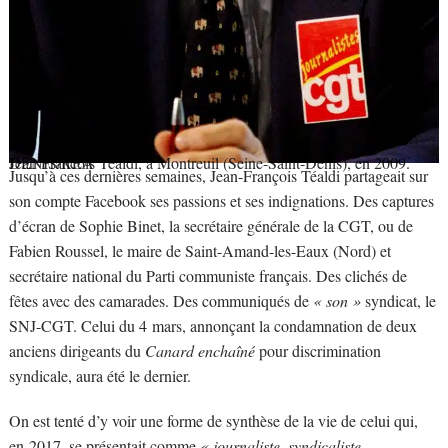
Jean Francois Téaldi, à Montreuil (Seine-Saint-Denis), en 2009.
DENIS/REA
Jusqu’à ces dernières semaines, Jean-François Téaldi partageait sur
son compte Facebook ses passions et ses indignations. Des captures
d’écran de Sophie Binet, la secrétaire générale de la CGT, ou de
Fabien Roussel, le maire de Saint-Amand-les-Eaux (Nord) et
secrétaire national du Parti communiste français. Des clichés de
fêtes avec des camarades. Des communiqués de
« son »
syndicat, le
SNJ-CGT. Celui du 4 mars, annonçant la condamnation de deux
anciens dirigeants du
Canard enchaîné
pour discrimination
syndicale, aura été le dernier.
On est tenté d’y voir une forme de synthèse de la vie de celui qui,
en 2017, se présentait comme
« journaliste, syndicaliste,