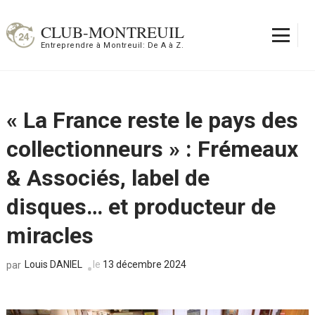
Aller
au
CLUB-MONTREUIL
contenu
Entreprendre à Montreuil: De A à Z.
(Pressez
Entrée)
« La France reste le pays des
collectionneurs » : Frémeaux
& Associés, label de
disques… et producteur de
miracles
Louis DANIEL
le
13 décembre 2024
par