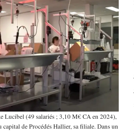
xe Lucibel (49 salariés ; 3,10 M€ CA en 2024),
 capital de Procédés Hallier, sa filiale. Dans un