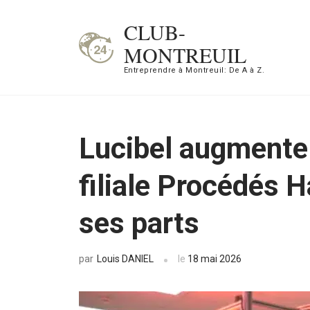
Aller
CLUB-
au
MONTREUIL
contenu
Entreprendre à Montreuil: De A à Z.
(Pressez
Entrée)
Lucibel augmente 
filiale Procédés H
ses parts
Louis DANIEL
le
18 mai 2026
par