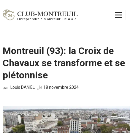
Aller
au
CLUB-MONTREUIL
contenu
Entreprendre à Montreuil: De A à Z.
(Pressez
Entrée)
Montreuil (93): la Croix de
Chavaux se transforme et se
piétonnise
Louis DANIEL
le
18 novembre 2024
par