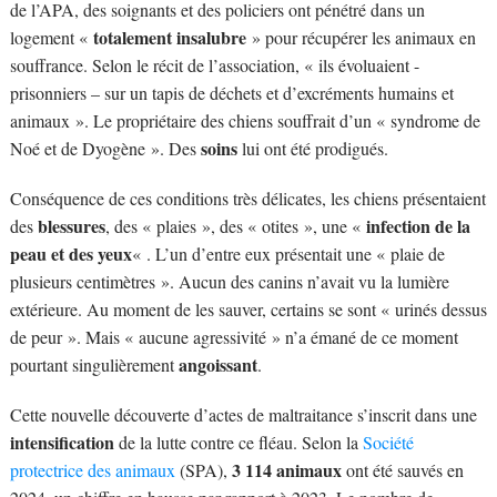
de l’APA, des soignants et des policiers ont pénétré dans un
totalement insalubre
logement «
» pour récupérer les animaux en
souffrance. Selon le récit de l’association, « ils évoluaient -
prisonniers – sur un tapis de déchets et d’excréments humains et
animaux ». Le propriétaire des chiens souffrait d’un « syndrome de
soins
Noé et de Dyogène ». Des
lui ont été prodigués.
Conséquence de ces conditions très délicates, les chiens présentaient
blessures
infection de la
des
, des « plaies », des « otites », une «
peau et des yeux
« . L’un d’entre eux présentait une « plaie de
plusieurs centimètres ». Aucun des canins n’avait vu la lumière
extérieure. Au moment de les sauver, certains se sont « urinés dessus
de peur ». Mais « aucune agressivité » n’a émané de ce moment
angoissant
pourtant singulièrement
.
Cette nouvelle découverte d’actes de maltraitance s’inscrit dans une
intensification
de la lutte contre ce fléau. Selon la
Société
3 114 animaux
protectrice des animaux
(SPA),
ont été sauvés en