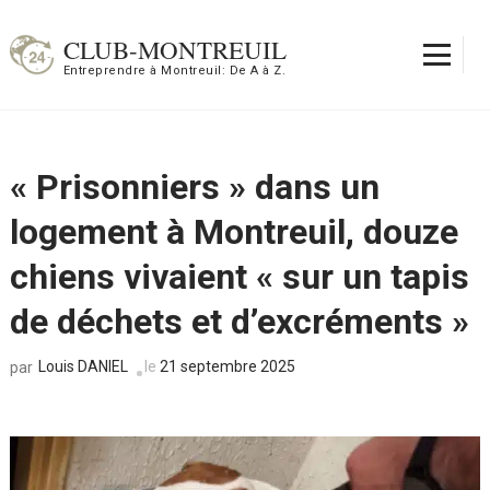
Aller
au
CLUB-MONTREUIL
contenu
Entreprendre à Montreuil: De A à Z.
(Pressez
Entrée)
« Prisonniers » dans un
logement à Montreuil, douze
chiens vivaient « sur un tapis
de déchets et d’excréments »
Louis DANIEL
le
21 septembre 2025
par