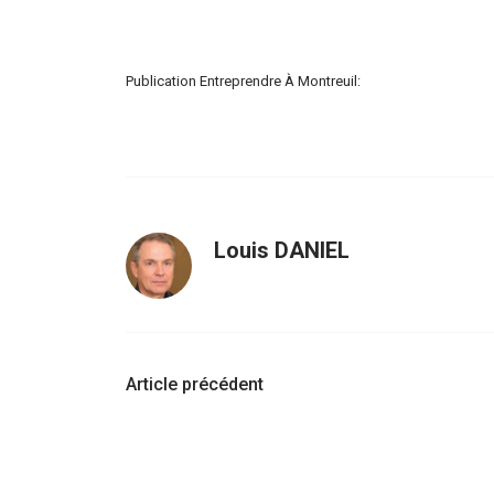
Publication Entreprendre À Montreuil:
Louis DANIEL
Navigation
Article précédent
d'article