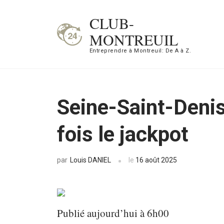
Aller
CLUB-
au
MONTREUIL
contenu
Entreprendre à Montreuil: De A à Z.
(Pressez
Entrée)
Seine-Saint-Denis
fois le jackpot
Louis DANIEL
le
16 août 2025
par
Publié aujourd’hui à 6h00