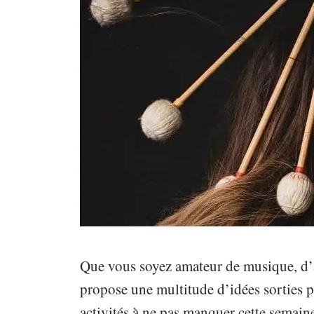
Que vous soyez amateur de musique, d’
propose une multitude d’idées sorties p
activités à ne pas manquer cette semain