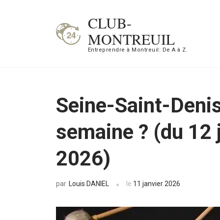
Aller
CLUB-
au
MONTREUIL
contenu
Entreprendre à Montreuil: De A à Z.
(Pressez
Entrée)
Seine-Saint-Denis 
semaine ? (du 12 j
2026)
Louis DANIEL
le
11 janvier 2026
par