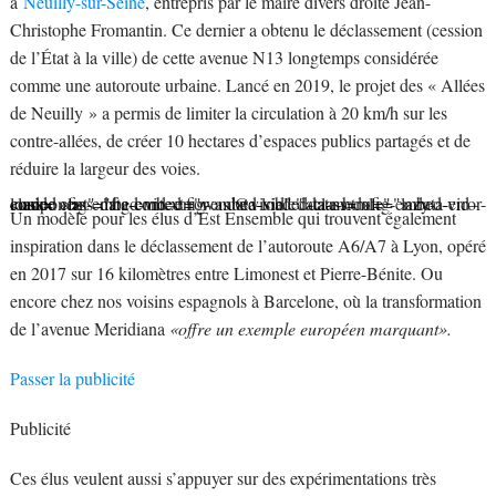
à
Neuilly-sur-Seine
, entrepris par le maire divers droite Jean-
Christophe Fromantin. Ce dernier a obtenu le déclassement (cession
de l’État à la ville) de cette avenue N13 longtemps considérée
comme une autoroute urbaine. Lancé en 2019, le projet des « Allées
de Neuilly » a permis de limiter la circulation à 20 km/h sur les
contre-allées, de créer 10 hectares d’espaces publics partagés et de
réduire la largeur des voies.
<aside class="fig-embed fig-embed-vid" data-module="lazy-component" data-context="was @visible" data-html=" » data-error-class= »fig-embed-vid–error » data-loaded-class= »fig-embed-vid–loaded »>
Un modèle pour les élus d’Est Ensemble qui trouvent également
inspiration dans le déclassement de l’autoroute A6/A7 à Lyon, opéré
en 2017 sur 16 kilomètres entre Limonest et Pierre-Bénite. Ou
encore chez nos voisins espagnols à Barcelone, où la transformation
de l’avenue Meridiana
«offre un exemple européen marquant».
Passer la publicité
Publicité
Ces élus veulent aussi s’appuyer sur des expérimentations très