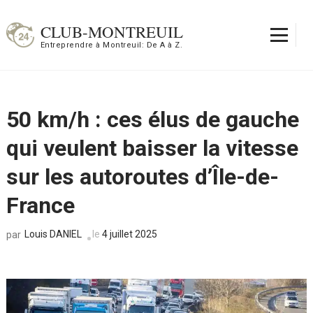
Aller
au
CLUB-MONTREUIL
contenu
Entreprendre à Montreuil: De A à Z.
(Pressez
Entrée)
50 km/h : ces élus de gauche
qui veulent baisser la vitesse
sur les autoroutes d’Île-de-
France
Louis DANIEL
le
4 juillet 2025
par