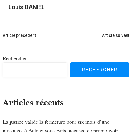
Louis DANIEL
Navigation
Article précédent
Article suivant
d'article
Rechercher
RECHERCHER
Articles récents
La justice valide la fermeture pour six mois d’une
mosquée, à Aulnay-sous-Bois, accusée de promouvoir