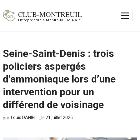
Aller
au
CLUB-MONTREUIL
contenu
Entreprendre à Montreuil: De A à Z.
(Pressez
Entrée)
Seine-Saint-Denis : trois
policiers aspergés
d’ammoniaque lors d’une
intervention pour un
différend de voisinage
Louis DANIEL
le
21 juillet 2025
par