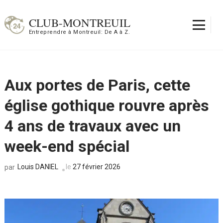
Aller
au
CLUB-MONTREUIL
contenu
Entreprendre à Montreuil: De A à Z.
(Pressez
Entrée)
Aux portes de Paris, cette
église gothique rouvre après
4 ans de travaux avec un
week-end spécial
Louis DANIEL
le
27 février 2026
par