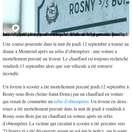
Seine-Saint-Denis : un livreur mortellement blessé par un chauffard en fuite après un refus d’obtempérer
Une course-poursuite dans la nuit du jeudi 12 septembre a tourné au drame à Montreuil après un refus d’obtempérer : une voiture a mortellement percuté un livreur. Le chauffard est toujours recherché vendredi 13 septembre alors que son véhicule a été retrouvé incendié.
(France Info)
Une course-poursuite dans la nuit du jeudi 12 septembre a tourné au
drame à Montreuil après un refus d’obtempérer : une voiture a
mortellement percuté un livreur. Le chauffard est toujours recherché
vendredi 13 septembre alors que son véhicule a été retrouvé
incendié.
Un livreur à scooter a été mortellement percuté jeudi 12 septembre à
Rosny-sous-Bois (Seine-Saint-Denis) par un chauffard en voiture
qui venait de commettre un
refus d’obtempérer
. Un livreur en
deux-
roues
a été mortellement percuté dans la nuit de jeudi à vendredi à
Rosny-sous-Bois par un chauffard en voiture après un refus
d’obtempérer. La victime qui circulait à scooter a été
percutée
vers
23 heures et a été découverte gisant au sol par la police, sur la route