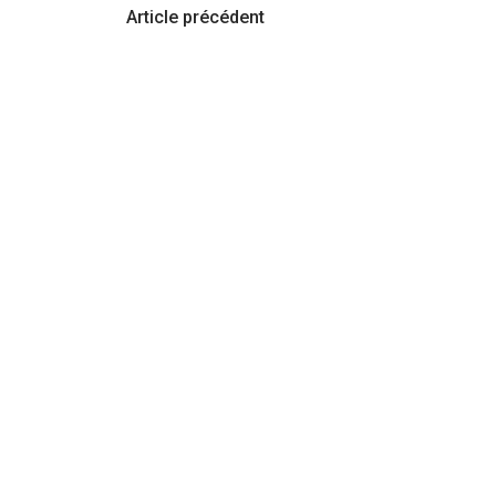
Navigation
Article précédent
d'article