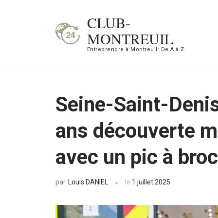
Aller
CLUB-
au
MONTREUIL
contenu
Entreprendre à Montreuil: De A à Z.
(Pressez
Entrée)
Seine-Saint-Deni
ans découverte m
avec un pic à bro
Louis DANIEL
le
1 juillet 2025
par