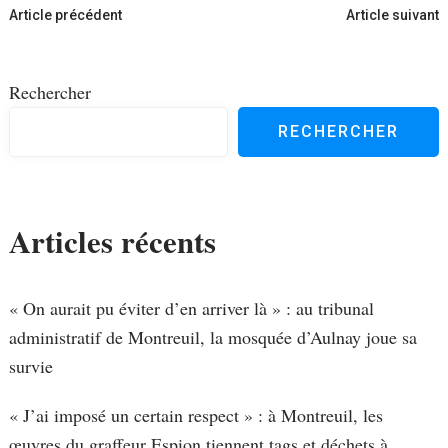
Navigation
Article précédent
Article suivant
d'article
Rechercher
RECHERCHER
Articles récents
« On aurait pu éviter d’en arriver là » : au tribunal
administratif de Montreuil, la mosquée d’Aulnay joue sa
survie
« J’ai imposé un certain respect » : à Montreuil, les
œuvres du graffeur Espion tiennent tags et déchets à