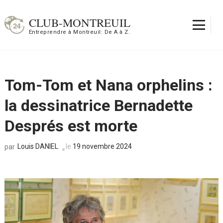
Aller
au
CLUB-MONTREUIL
contenu
Entreprendre à Montreuil: De A à Z.
(Pressez
Entrée)
Tom-Tom et Nana orphelins :
la dessinatrice Bernadette
Després est morte
Louis DANIEL
le
19 novembre 2024
par