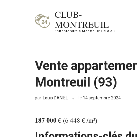
Aller
CLUB-
au
MONTREUIL
contenu
Entreprendre à Montreuil: De A à Z.
(Pressez
Entrée)
Vente appartemen
Montreuil (93)
Louis DANIEL
le
14 septembre 2024
par
187 000 €
(6 448 € /m²)
Informations-clés du