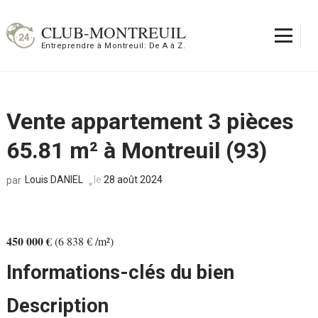
Aller
au
CLUB-MONTREUIL
contenu
Entreprendre à Montreuil: De A à Z.
(Pressez
Entrée)
Vente appartement 3 pièces
65.81 m² à Montreuil (93)
Louis DANIEL
le
28 août 2024
par
450 000 €
(6 838 € /m²)
Informations-clés du bien
Description