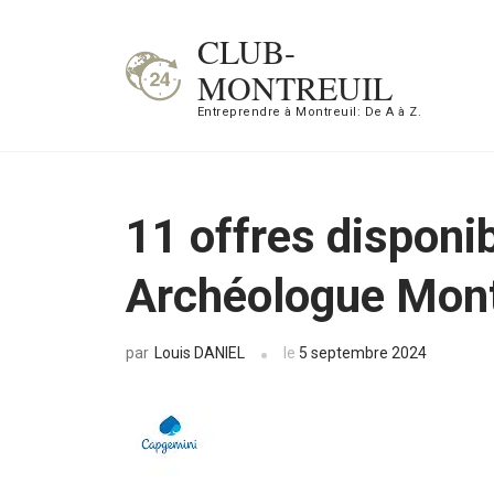
Aller
CLUB-
au
MONTREUIL
contenu
Entreprendre à Montreuil: De A à Z.
(Pressez
Entrée)
11 offres disponi
Archéologue Mont
Louis DANIEL
le
5 septembre 2024
par