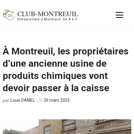
Aller
au
CLUB-MONTREUIL
contenu
Entreprendre à Montreuil: De A à Z.
(Pressez
Entrée)
À Montreuil, les propriétaires
d’une ancienne usine de
produits chimiques vont
devoir passer à la caisse
Louis DANIEL
le
26 mars 2025
par