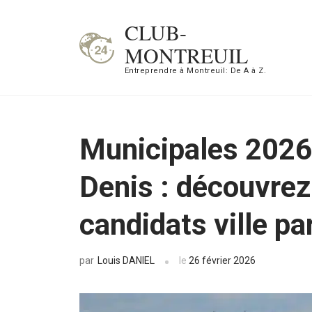
Aller
CLUB-
au
MONTREUIL
contenu
Entreprendre à Montreuil: De A à Z.
(Pressez
Entrée)
Municipales 2026
Denis : découvrez 
candidats ville par
Louis DANIEL
le
26 février 2026
par