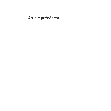
Navigation
Article précédent
d'article