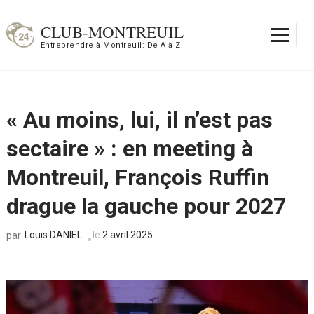
Aller
au
CLUB-MONTREUIL
contenu
Entreprendre à Montreuil: De A à Z.
(Pressez
Entrée)
« Au moins, lui, il n’est pas
sectaire » : en meeting à
Montreuil, François Ruffin
drague la gauche pour 2027
Louis DANIEL
le
2 avril 2025
par