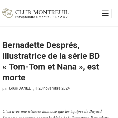
Aller
au
CLUB-MONTREUIL
contenu
Entreprendre à Montreuil: De A à Z.
(Pressez
Entrée)
Bernadette Després,
illustratrice de la série BD
« Tom-Tom et Nana », est
morte
Louis DANIEL
le
20 novembre 2024
par
C’est avec une tristesse immense que les équipes de Bayard
Jeunesse ont appris ce jour le décès de l’illustratrice Bernadette