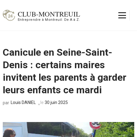
Aller
au
CLUB-MONTREUIL
contenu
Entreprendre à Montreuil: De A à Z.
(Pressez
Entrée)
Canicule en Seine-Saint-
Denis : certains maires
invitent les parents à garder
leurs enfants ce mardi
Louis DANIEL
le
30 juin 2025
par